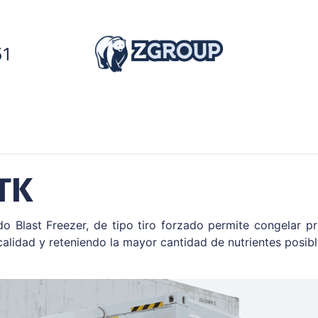
51
dores
Generadores
Cadena de frío
Servic
TK​
o Blast Freezer, de tipo tiro forzado permite congelar 
alidad y reteniendo la mayor cantidad de nutrientes posibl